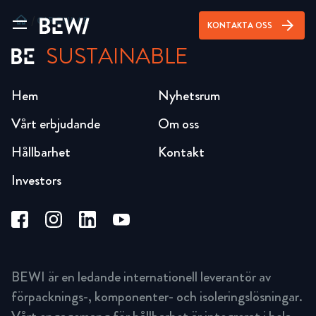
home
/
CIRCULAR
arrow_forward
KONTAKTA OSS
SUSTAINABLE
Hem
Nyhetsrum
Vårt erbjudande
Om oss
Hållbarhet
Kontakt
Investors
BEWI är en ledande internationell leverantör av
förpacknings-, komponenter- och isoleringslösningar.