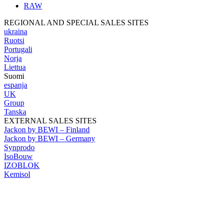
RAW
REGIONAL AND SPECIAL SALES SITES
ukraina
Ruotsi
Portugali
Norja
Liettua
Suomi
espanja
UK
Group
Tanska
EXTERNAL SALES SITES
Jackon by BEWI – Finland
Jackon by BEWI – Germany
Synprodo
IsoBouw
IZOBLOK
Kemisol