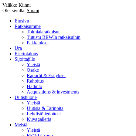
Valikko
Kiinni
Olet sivulla:
Suomi
Etusivu
Ratkaisumme
Toimialaratkaisut
Tutustu BEWIn ratkaisuihin
Pakkaukset
Ura
Kiertotalous
Sijoittajille
Yleistä
Osake
Raportit & Esitykset
Rahoitus
Hallinto
Acquisitions & investments
Uutishuone
Yleistä
Uutisia & Tarinoita
Lehdistötiedotteet
Kuvagalleria
Meistä
Yleistä
BEWI Group