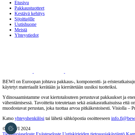
Etusivu
Pakkaustuotteet
Kestävä kehitys
Sijoittajille
Uutishuone
Meistä
Yhteystiedot
BEWI on Euroopan johtava pakkaus-, komponentti- ja eristeratkaisujen t
käytetyt materiaalit kerätään ja kierrätetään uusiksi tuotteiksi.
Ydinosaamistamme ovat kiertotalouteen perustuvat pakkaukset ja energi
vähentämisessä. Tavoitteita toteutetaan sekä asiakasratkaisuissa että
muodostavat perustan, joka tuottaa arvoa pitkäkestoisesti. Visiolla – 
Katso
yhteyshenkilösi
tai lähetä sähköpostia osoitteeseen
info.fi@be
© BEWI 2024
Tietosuojaseloste
Evästeseloste
Uutiskirjeiden tietosuojakäytäntö
Kame