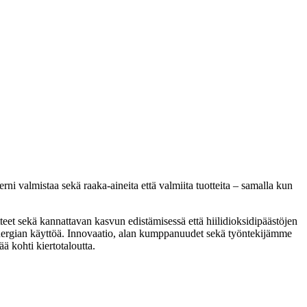
ni valmistaa sekä raaka-aineita että valmiita tuotteita – samalla kun
eet sekä kannattavan kasvun edistämisessä että hiilidioksidipäästöjen
n energian käyttöä. Innovaatio, alan kumppanuudet sekä työntekijämme
ä kohti kiertotaloutta.