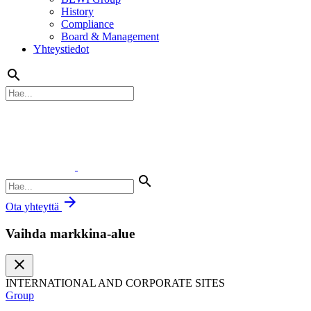
History
Compliance
Board & Management
Yhteystiedot
search
search
arrow_forward
Ota yhteyttä
Vaihda markkina-alue
close
INTERNATIONAL AND CORPORATE SITES
Group