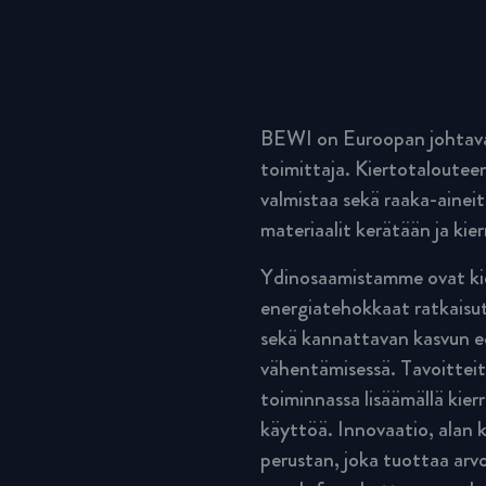
BEWI on Euroopan johtava 
toimittaja. Kiertotalouteen
valmistaa sekä raaka-aineit
materiaalit kerätään ja kier
Ydinosaamistamme ovat kie
energiatehokkaat ratkaisut
sekä kannattavan kasvun ed
vähentämisessä. Tavoitteit
toiminnassa lisäämällä kier
käyttöä. Innovaatio, ala
perustan, joka tuottaa arvo