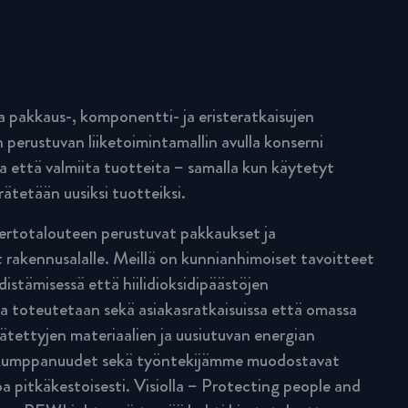
pakkaus-, komponentti- ja eristeratkaisujen
 perustuvan liiketoimintamallin avulla konserni
a että valmiita tuotteita – samalla kun käytetyt
rätetään uusiksi tuotteiksi.
rtotalouteen perustuvat pakkaukset ja
 rakennusalalle. Meillä on kunnianhimoiset tavoitteet
istämisessä että hiilidioksidipäästöjen
a toteutetaan sekä asiakasratkaisuissa että omassa
rätettyjen materiaalien ja uusiutuvan energian
n kumppanuudet sekä työntekijämme muodostavat
a pitkäkestoisesti. Visiolla – Protecting people and