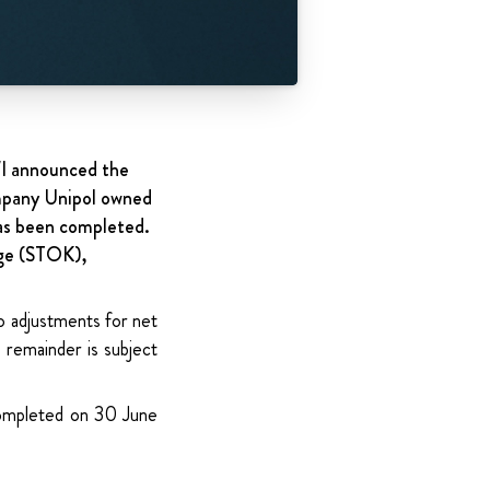
WI announced the
mpany Unipol owned
as been completed.
age (STOK),
o adjustments for net
 remainder is subject
completed on 30 June