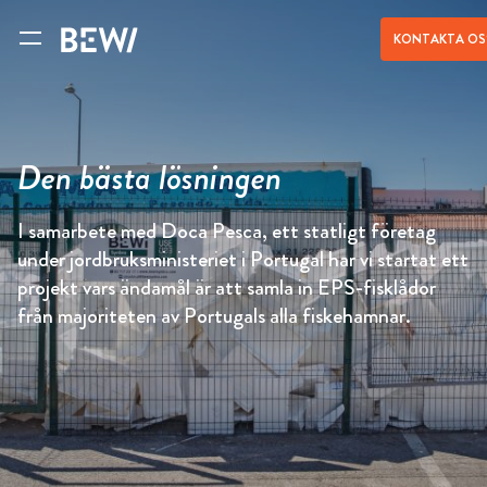
KONTAKTA OS
Den bästa lösningen
I samarbete med Doca Pesca, ett statligt företag
under jordbruksministeriet i Portugal har vi startat ett
projekt vars ändamål är att samla in EPS-fisklådor
från majoriteten av Portugals alla fiskehamnar.