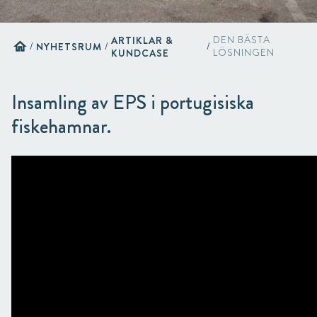
ARTIKLAR &
DEN BÄSTA
home
/
NYHETSRUM
/
/
KUNDCASE
LÖSNINGEN
Insamling av EPS i portugisiska
fiskehamnar.