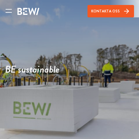
arrow_forward
KONTAKTA OSS
BE sustainable