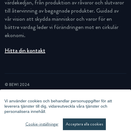
värdekedjan, från produktion av råvaror och slutvaror
till återvinning av begagnade produkter. Guidad av
vår vision att skydda människor och varor för en
bättre vardag leder vi förändringen mot en cirkulär
ekonomi.
Hitta din kontakt
© BEWI 2024
INTEGRITETSPOLICY
COOKIEPOLICY
Vi använder cookies och behandlar personuppgifter för att
NYHETSBREV INTEGRITETSPOLICY
leverera tjänster till dig, vidareutveckla våra tjänster och
POLICY VIDEOÖVERVAKNING
personalisera innehåll.
WHISTLEBLOWING
HANTERA COOKIES
Cookie-inställningar
Acceptera alla cookies