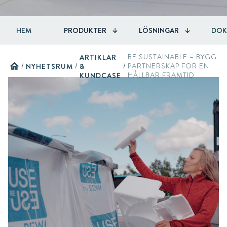
HEM
PRODUKTER
LÖSNINGAR
DOK
ARTIKLAR
BE SUSTAINABLE – BYGG
home
/
NYHETSRUM
/
&
/
PARTNERSKAP FÖR EN
KUNDCASE
HÅLLBAR FRAMTID